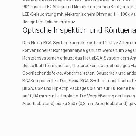
90° Prismen BGALinse mit kleinem optischen Kopf, anstec
LED-Beleuchtung mit elektronischem Dimmer, 1 – 100x Vari
designtem Fokussierstativ.
Optische Inspektion und Röntgen
Das Flexia-BGA-System kann als kosteneffektive Alternati
konventioneller Röntgenanalyse genutzt werden. Im Gegen
Röntgensystemen erlaubt das FlexiaBGA-System dem An
der Lotballtform und zeigt Lötbrücken, überschüssiges Flu
Oberflächendefekte, Abnormalitäten, Sauberkeit und ande
BGAKomponenten. Das Flexia BGA-System macht scharfe Bi
µBGA, CSP und Flip-Chip Packages bis hin zur 10. Reihe be
auf 0,04 mm zur Leiterplatte. Die Vergrößerung der Linse
Arbeitsabstand) bis zu 350x (0,3 mm Arbeitsabstand) gew