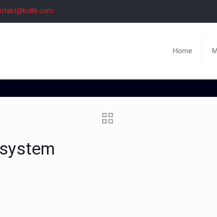
ntakt@kullik.com
Home
M
ssystem