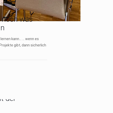
l noch was
nn
lernen kann… … wenn es
rojekte gibt, dann sicherlich
lt der