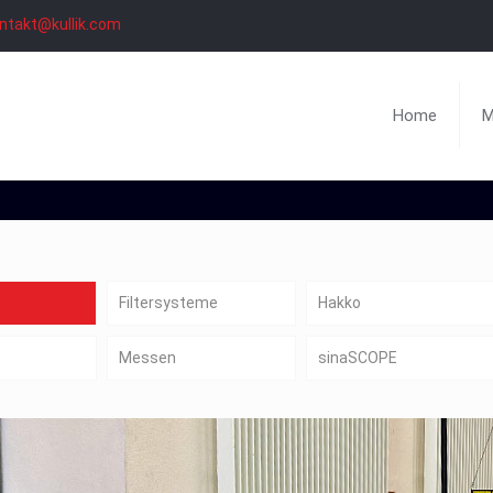
ntakt@kullik.com
Home
M
Filtersysteme
Hakko
Messen
sinaSCOPE