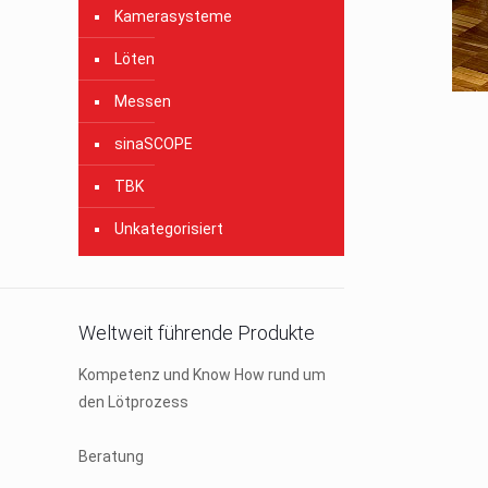
Kamerasysteme
Löten
Messen
sinaSCOPE
TBK
Unkategorisiert
Weltweit führende Produkte
Kompetenz und Know How rund um
den Lötprozess
Beratung