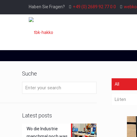
Haben Sie Fragen?
+49 (0) 2689 92 77 0 0
webko
Suche
All
Löten
Latest posts
Wo die Industrie
manchmal noch was