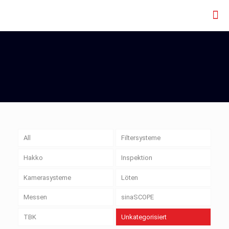
All
Filtersysteme
Hakko
Inspektion
Kamerasysteme
Löten
Messen
sinaSCOPE
TBK
Unkategorisiert