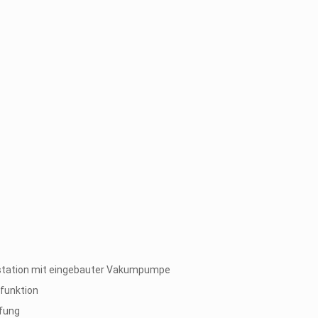
station mit eingebauter Vakumpumpe
lfunktion
fung