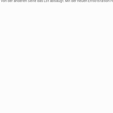
von der anderen Seite das Lot absaugt. Mit der neuen Entlötstation F