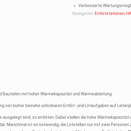
Verbesserte Wartungsmögli
Kategorien:
Entlötstationen
,
H
und Bauteilen mit hoher Wärmekapazität und Wärmeableitung.
ng von bisher beinahe unlösbaren Entlöt- und Lötaufgaben auf Leiter
me ausgelegt sind, zu entlöten. Dabei stellen die hohe Wärmekapazitä
r. Manchmal ist es notwendig, die Lötstellen nur mit zwei Personen z