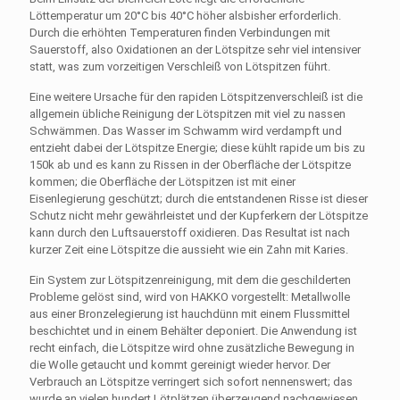
Löttemperatur um 20°C bis 40°C höher alsbisher erforderlich.
Durch die erhöhten Temperaturen finden Verbindungen mit
Sauerstoff, also Oxidationen an der Lötspitze sehr viel intensiver
statt, was zum vorzeitigen Verschleiß von Lötspitzen führt.
Eine weitere Ursache für den rapiden Lötspitzenverschleiß ist die
allgemein übliche Reinigung der Lötspitzen mit viel zu nassen
Schwämmen. Das Wasser im Schwamm wird verdampft und
entzieht dabei der Lötspitze Energie; diese kühlt rapide um bis zu
150k ab und es kann zu Rissen in der Oberfläche der Lötspitze
kommen; die Oberfläche der Lötspitzen ist mit einer
Eisenlegierung geschützt; durch die entstandenen Risse ist dieser
Schutz nicht mehr gewährleistet und der Kupferkern der Lötspitze
kann durch den Luftsauerstoff oxidieren. Das Resultat ist nach
kurzer Zeit eine Lötspitze die aussieht wie ein Zahn mit Karies.
Ein System zur Lötspitzenreinigung, mit dem die geschilderten
Probleme gelöst sind, wird von HAKKO vorgestellt: Metallwolle
aus einer Bronzelegierung ist hauchdünn mit einem Flussmittel
beschichtet und in einem Behälter deponiert. Die Anwendung ist
recht einfach, die Lötspitze wird ohne zusätzliche Bewegung in
die Wolle getaucht und kommt gereinigt wieder hervor. Der
Verbrauch an Lötspitze verringert sich sofort nennenswert; das
wurde an vielen hundert Lötplätzen überzeugend nachgewiesen.