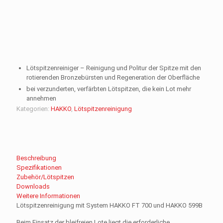
Lötspitzenreiniger – Reinigung und Politur der Spitze mit den
rotierenden Bronzebürsten und Regeneration der Oberfläche
bei verzunderten, verfärbten Lötspitzen, die kein Lot mehr
annehmen
Kategorien:
HAKKO
,
Lötspitzenreinigung
Beschreibung
Spezifikationen
Zubehör/Lötspitzen
Downloads
Weitere Informationen
Lötspitzenreinigung mit System HAKKO FT 700 und HAKKO 599B
Beim Einsatz der bleifreien Lote liegt die erforderliche