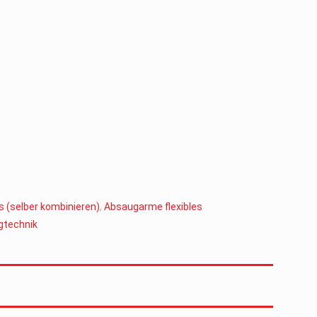
m
 (selber kombinieren)
,
Absaugarme flexibles
gtechnik