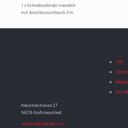
1 x Schnellverbinder männlich
incl. Anschlussschlauch 3 m
→
TBK
→
Unter
→
Messe
→
Konta
Industriestrasse 27
56276 Großmaischeid
webkontakt@kullik.com