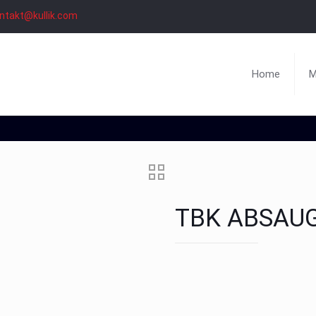
ntakt@kullik.com
Home
M
TBK ABSAUG