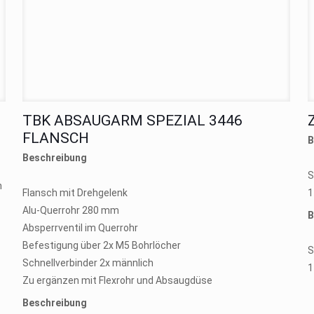
TBK ABSAUGARM SPEZIAL 3446
FLANSCH
B
Beschreibung
S
n
Flansch mit Drehgelenk
1
Alu-Querrohr 280 mm
B
Absperrventil im Querrohr
Befestigung über 2x M5 Bohrlöcher
S
Schnellverbinder 2x männlich
1
Zu ergänzen mit Flexrohr und Absaugdüse
Beschreibung