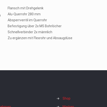
Flansch mit Drehgelenk
Alu-Querrohr 280 mm
n
Absperrventil im Querrohr
Befestigung über 2x M5 Bohrlöcher
Schnellverbinder 2x männlich
Zu ergänzen mit Flexrohr und Absaugdüse
→
Shop
nehmen
→
Marken