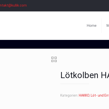
ntakt@kullik.com
Home
M
Lötkolben 
Kategorien:
HAKKO
,
Löt- und En