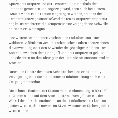
Spitze der Lötspitze und der Temperatur die innerhalb der
Lötspitze gemessen und angezeigt wird, kann auch bei diesem
HAKKO Model in die Station eingetragen werden, so dass die
Temperaturanzeige anschließend die reale Lötspitzentemperatur
angibt; unterschreitet die Temperatur eine vorgegebene Schwelle,
so ertönt ein Warnsignal.
Eine weitere Besonderheit zeichnet den Lötkolben aus: eine
wählbare Griffhülse in vier unterschiedlichen Farben kennzeichnen
die Anwendung oder den Anwender des jeweiligen Kolbens. Der
Abstand zwischen dem Handgriff und der Lötspitze ist gekürzt
und erleichtert so die Führung an der Lötstelle bei anspruchsvollen
Arbeiten.
Durch den Einsatz der neuen Schaltköcher sind eine Standby –
Verzögerung oder die automatische Endabschaltung nach einer
Zeit programmierbar.
Die schmale Bauform der Station mit den Abmessungen 80 x 130
x 131 mm nimmt auf dem Arbeitsplatz nur wenig Raum ein; der
Winkel der Lötkolbenaufnahme an dem Lötkolbenhalter kann so
justiert werden, dass sowohl im Sitzen wie auch im Stehen gelötet
werden kann.