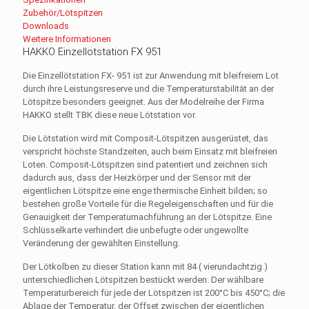
Zubehör/Lötspitzen
Downloads
Weitere Informationen
HAKKO Einzellötstation FX 951
Die Einzellötstation FX- 951 ist zur Anwendung mit bleifreiem Lot
durch ihre Leistungsreserve und die Temperaturstabilität an der
Lötspitze besonders geeignet. Aus der Modelreihe der Firma
HAKKO stellt TBK diese neue Lötstation vor.
Die Lötstation wird mit Composit-Lötspitzen ausgerüstet, das
verspricht höchste Standzeiten, auch beim Einsatz mit bleifreien
Loten. Composit-Lötspitzen sind patentiert und zeichnen sich
dadurch aus, dass der Heizkörper und der Sensor mit der
eigentlichen Lötspitze eine enge thermische Einheit bilden; so
bestehen große Vorteile für die Regeleigenschaften und für die
Genauigkeit der Temperaturnachführung an der Lötspitze. Eine
Schlüsselkarte verhindert die unbefugte oder ungewollte
Veränderung der gewählten Einstellung.
Der Lötkolben zu dieser Station kann mit 84 ( vierundachtzig )
unterschiedlichen Lötspitzen bestückt werden. Der wählbare
Temperaturbereich für jede der Lötspitzen ist 200°C bis 450°C; die
Ablage der Temperatur, der Offset zwischen der eigentlichen