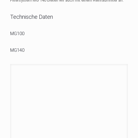
Filtersystem MG 140 bieten wir auch mit einem Reinraumfilter an.
Technische Daten
MG100
MG140