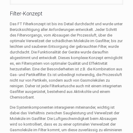
Filter-Konzept
Das FT Filterkonzept ist bis ins Detail durchdacht und wurde unter
Berücksichtigung aller Anforderungen entwickelt. Jeder Schritt
des Filtervorgangs, vom Absaugen der Prozessluft, über die
optimale Verweilzeit der schädlichen Moleküle im Gasfilter, bis zur
leichten und sauberen Entsorgung der gebrauchten Filter, wurde
durchdacht. Die Funktionalität der Geräte wurde daraufhin
abgestimmt und entwickelt. Dieses komplexe Konzept ermöglicht
es, ein Filtersystem von optimaler Qualität und Effektivität
herzustellen. Eine der Besonderheiten ist z.B. die Kombination aus
Gas- und Partikelfilter. Es ist unbedingt notwendig, die Prozessluft
nicht nur von Partikeln, sondern auch von Gasmolekülen zu
reinigen. Daher ist jede Filterkartusche auch mit einem integrierten
Gasfilter ausgerüstet, bestehend aus Aktivkohle und einem
Chemisorbant.
Die Systemkomponenten interagieren miteinander, wichtig ist
dabei das Verhältnis zwischen Saugleistung und Verweilzeit der
Moleküle im Gasfilter. Die Luftgeschwindigkeit beim Absaugen
wird so kontrolliert, dass es zu einer optimalen Verweilzeit der
Gasmoleküle im Filter kommt, um diese zuverlässig zu eliminieren